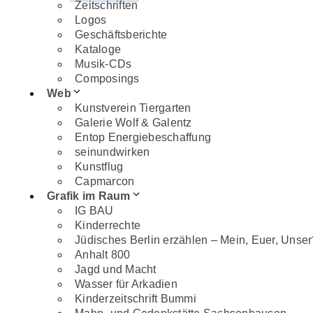
Zeitschriften
Logos
GRAFIK IM RAUM
Geschäftsberichte
IG BAU
Kataloge
KINDERRECHTE
Musik-CDs
JÜDISCHES BERLIN ERZÄHLEN – MEIN, E
Composings
ANHALT 800
Web
JAGD UND MACHT
Kunstverein Tiergarten
WASSER FÜR ARKADIEN
Galerie Wolf & Galentz
KINDERZEITSCHRIFT BUMMI
Entop Energiebeschaffung
MAHN- UND GEDENKSTÄTTE SACHSENHA
seinundwirken
MAHN- UND GEDENKSTÄTTE RAVENSBRÜ
Kunstflug
ROUSSEAU
Capmarcon
SCHULMUSEUM RECKAHN
Grafik im Raum
IG BAU
BÜRO
Kinderrechte
Jüdisches Berlin erzählen – Mein, Euer, Unser
PROFIL
Anhalt 800
LEISTUNGEN
Jagd und Macht
KUNDEN
Wasser für Arkadien
BLOG
Kinderzeitschrift Bummi
DOWNLOADS