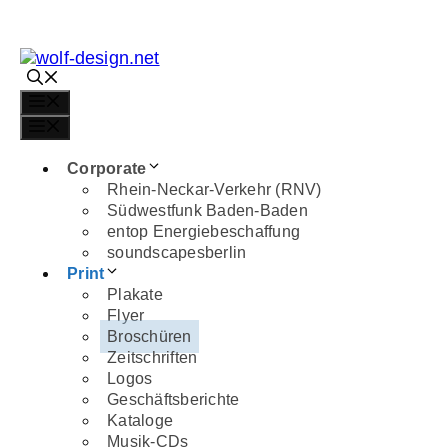
Zum
Inhalt
springen
Information 
Menü
Menü
Gestaltungsbeispiel
Corporate
Leistungen:
Beratu
Rhein-Neckar-Verkehr (RNV)
Südwestfunk Baden-Baden
entop Energiebeschaffung
PRINT
soundscapesberlin
Print
Plakate
Plakate
Flyer
Broschüren
Ausstellungs
Flyer
Zeitschriften
Rousseau
Broschüren
Logos
24-Seiter, 280
Zeitschriften
Geschäftsberichte
Gestaltung un
Logos
Kataloge
Geschäftsberichte
Musik CDs
Kataloge
Composings
Musik-CDs