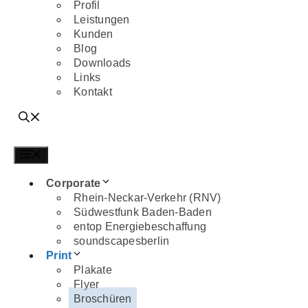
Profil
ENTOP ENERGIEBESCHAFFUNG
Leistungen
SOUNDSCAPESBERLIN
Kunden
PRINT
Blog
Downloads
PLAKATE
Links
FLYER
Kontakt
BROSCHÜREN
ZEITSCHRIFTEN
LOGOS
GESCHÄFTSBERICHTE
Menü
KATALOGE
MUSIK-CDS
Corporate
COMPOSINGS
Rhein-Neckar-Verkehr (RNV)
WEB
Südwestfunk Baden-Baden
entop Energiebeschaffung
KUNSTVEREIN TIERGARTEN
soundscapesberlin
GALERIE WOLF & GALENTZ
Print
ENTOP ENERGIEBESCHAFFUNG
Plakate
SEINUNDWIRKEN
Flyer
KUNSTFLUG
Broschüren
CAPMARCON