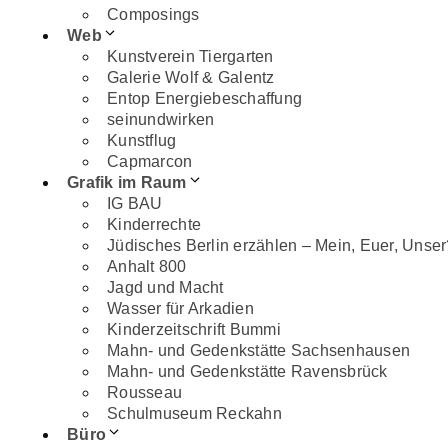
Imagebroschü
Composings
4-Seiter DIN A
Web
Reinzeichnung
Kunstverein Tiergarten
Galerie Wolf & Galentz
Entop Energiebeschaffung
seinundwirken
Kunstflug
Capmarcon
Grafik im Raum
Steegerstraße 3
13359 Berlin
IG BAU
Kinderrechte
Jüdisches Berlin erzählen – Mein, Euer, Unser
Anhalt 800
030 311 750 71
mail@wolf-design.net
wolfdesi
Jagd und Macht
© Wolfdesign 2026 |
Impressum
|
Datenschutz
Wasser für Arkadien
Kinderzeitschrift Bummi
Schließen
Mahn- und Gedenkstätte Sachsenhausen
Mahn- und Gedenkstätte Ravensbrück
CORPORATE
Rousseau
Schulmuseum Reckahn
RHEIN-NECKAR-VERKEHR (RNV)
Büro
SÜDWESTFUNK BADEN-BADEN