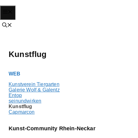
Zum
Menü
Inhalt
springen
Kunstflug
WEB
Kunstverein Tiergarten
Galerie Wolf & Galentz
Entop
seinundwirken
Kunstflug
Capmarcon
Kunst-Community Rhein-Neckar