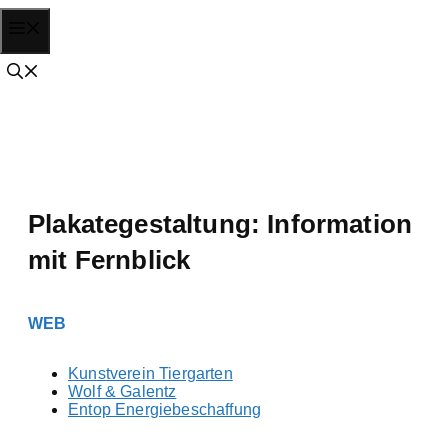
Zum
Menü
Inhalt
springen
Plakategestaltung: Information
mit Fernblick
WEB
Kunstverein Tiergarten
Wolf & Galentz
Entop Energiebeschaffung